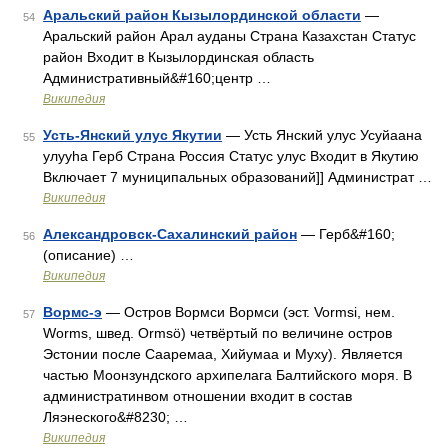
Аральский район Кызылординской области
—
54
Аральский район Арал ауданы Страна Казахстан Статус
район Входит в Кызылординская область
Административный&#160;центр …
Википедия
Усть-Янский улус Якутии
— Усть Янский улус Усуйаана
55
улууһа Герб Страна Россия Статус улус Входит в Якутию
Включает 7 муниципальных образований]] Администрат …
Википедия
Александровск-Сахалинский район
— Герб&#160;
56
(описание) …
Википедия
Вормс-э
— Остров Вормси Вормси (эст. Vormsi, нем.
57
Worms, швед. Ormsö) четвёртый по величине остров
Эстонии после Сааремаа, Хийумаа и Муху). Является
частью Моонзундского архипелага Балтийского моря. В
администратинвом отношении входит в состав
Ляэнеского&#8230; …
Википедия