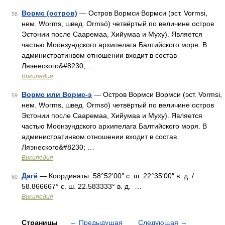
Вормс (остров)
— Остров Вормси Вормси (эст. Vormsi,
58
нем. Worms, швед. Ormsö) четвёртый по величине остров
Эстонии после Сааремаа, Хийумаа и Муху). Является
частью Моонзундского архипелага Балтийского моря. В
администратинвом отношении входит в состав
Ляэнеского&#8230; …
Википедия
Вормс или Вормс-э
— Остров Вормси Вормси (эст. Vormsi,
59
нем. Worms, швед. Ormsö) четвёртый по величине остров
Эстонии после Сааремаа, Хийумаа и Муху). Является
частью Моонзундского архипелага Балтийского моря. В
администратинвом отношении входит в состав
Ляэнеского&#8230; …
Википедия
Дагё
— Координаты: 58°52′00″ с. ш. 22°35′00″ в. д. /
60
58.866667° с. ш. 22.583333° в. д. …
Википедия
Страницы
←
Предыдущая
Следующая
→